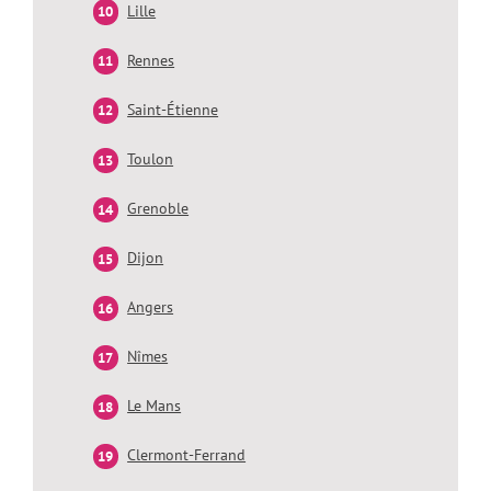
Lille
Rennes
Saint-Étienne
Toulon
Grenoble
Dijon
Angers
Nîmes
Le Mans
Clermont-Ferrand