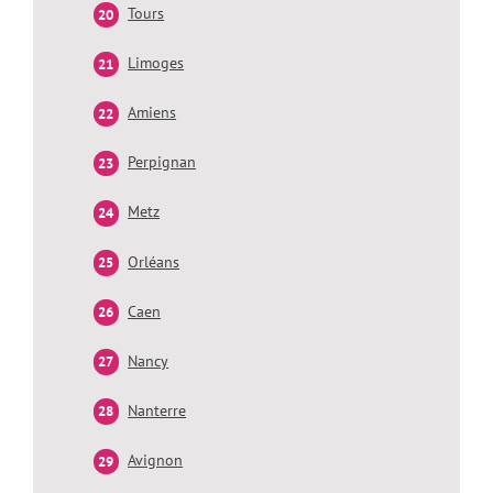
Tours
Limoges
Amiens
Perpignan
Metz
Orléans
Caen
Nancy
Nanterre
Avignon