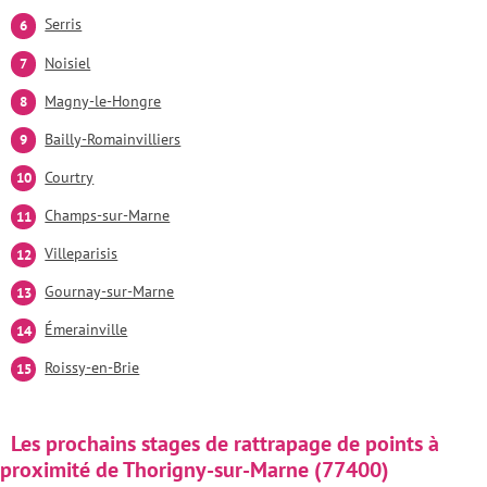
Serris
Noisiel
Magny-le-Hongre
Bailly-Romainvilliers
Courtry
Champs-sur-Marne
Villeparisis
Gournay-sur-Marne
Émerainville
Roissy-en-Brie
Les prochains stages de rattrapage de points à
proximité de Thorigny-sur-Marne (77400)