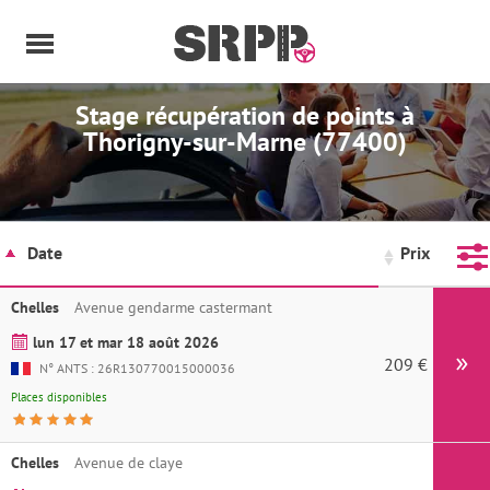
Panneau de gestion des cookies
Stage récupération de points à
Thorigny-sur-Marne (77400)
Date
Prix
Chelles
Avenue gendarme castermant
lun 17 et mar 18 août 2026
209 €
Ins
N° ANTS : 26R130770015000036
Places disponibles
Chelles
Avenue de claye