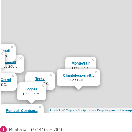
×
ermeil
×
08 €.
×
×
Chelles
Montévrain
Dès 209 €.
Dès 286 €.
×
Chanteloup-en-B...
×
×
Torcy
-Grand
Dès 250 €.
Dès 213 €.
8 €.
×
Lognes
Dès 229 €.
×
Leaflet
| ©
Mapbox
©
OpenStreetMap
Pontault-Combau...
Improve this map
Dès 222 €.
Montévrain (77144)
dès 286€