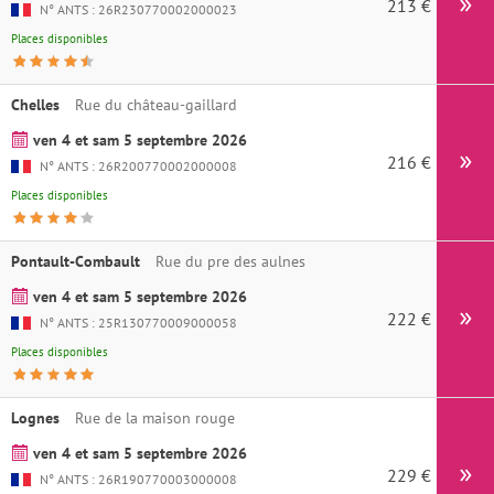
213 €
Ins
N° ANTS : 26R230770002000023
Places disponibles
Chelles
Rue du château-gaillard
ven 4 et sam 5 septembre 2026
216 €
Ins
N° ANTS : 26R200770002000008
Places disponibles
Pontault-Combault
Rue du pre des aulnes
ven 4 et sam 5 septembre 2026
222 €
Ins
N° ANTS : 25R130770009000058
Places disponibles
Lognes
Rue de la maison rouge
ven 4 et sam 5 septembre 2026
229 €
Ins
N° ANTS : 26R190770003000008