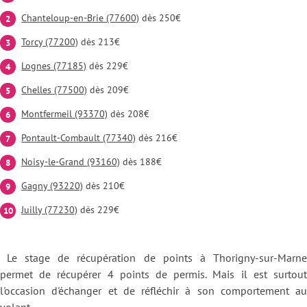
Chanteloup-en-Brie (77600)
dès 250€
Torcy (77200)
dès 213€
Lognes (77185)
dès 229€
Chelles (77500)
dès 209€
Montfermeil (93370)
dès 208€
Pontault-Combault (77340)
dès 216€
Noisy-le-Grand (93160)
dès 188€
Gagny (93220)
dès 210€
Juilly (77230)
dès 229€
Le stage de récupération de points à Thorigny-sur-Marne
permet de récupérer 4 points de permis. Mais il est surtout
l'occasion d'échanger et de réfléchir à son comportement au