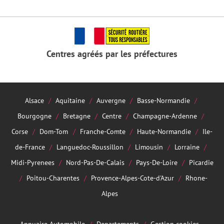
Centres agréés par les préfectures
Alsace
Aquitaine
Auvergne
Basse-Normandie
Bourgogne
Bretagne
Centre
Champagne-Ardenne
Corse
Dom-Tom
Franche-Comte
Haute-Normandie
Ile-
de-France
Languedoc-Roussillon
Limousin
Lorraine
Midi-Pyrenees
Nord-Pas-De-Calais
Pays-De-Loire
Picardie
Poitou-Charentes
Provence-Alpes-Cote-d'Azur
Rhone-
Alpes
Annuaire Automobile
Departements
Gestion cookies