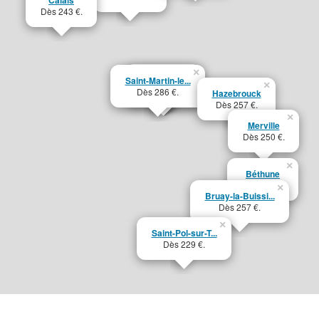
Dès 243 €.
×
×
Saint-Omer
Saint-Martin-le...
×
Dès 216 €.
Dès 286 €.
Hazebrouck
Dès 257 €.
×
Merville
Dès 250 €.
×
Béthune
Dès 236 €.
×
Bruay-la-Buissi...
Dès 257 €.
×
Saint-Pol-sur-T...
Dès 229 €.