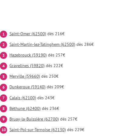
Saint-Omer (62500)
dès 216€
Saint-Martin-lez-Tatinghem (62500)
dès 286€
Hazebrouck (59190)
dès 257€
Gravelines (59820)
dès 222€
Merville (59660)
dès 250€
Dunkerque (59140)
dès 209€
Calais (62100)
dès 243€
Béthune (62400)
dès 236€
Bruay-la-Buissière (62700)
dès 257€
Saint-Pol-sur-Ternoise (62130)
dès 229€