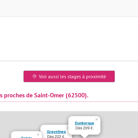
Voir aussi les stages à proximité
ts proches de Saint-Omer (62500).
×
Dunkerque
Dès 209 €.
×
Gravelines
×
Dès 222 €.
Calais