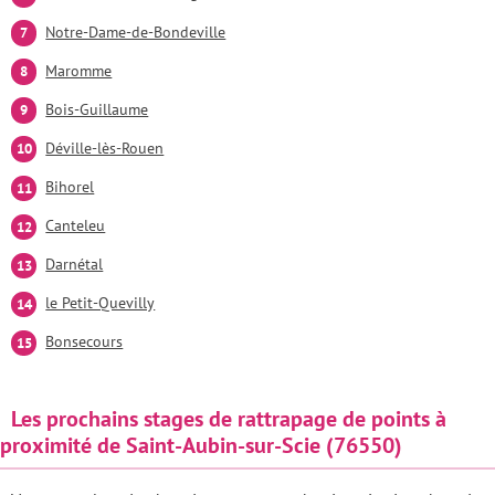
Notre-Dame-de-Bondeville
Maromme
Bois-Guillaume
Déville-lès-Rouen
Bihorel
Canteleu
Darnétal
le Petit-Quevilly
Bonsecours
Les prochains stages de rattrapage de points à
proximité de Saint-Aubin-sur-Scie (76550)