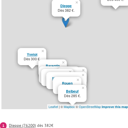
×
Dieppe
Dès 382 €.
×
Yvetot
Dès 300 €.
×
Barentin
×
Dès 301 €.
×
×
Saint-Jean-du-C...
Isneauville
la Vaupalière
×
Dès 278 €.
Dès 250 €.
Mont-Saint-Aign...
Dès 223 €.
×
Dès 245 €.
Rouen
Dès 237 €.
×
Belbeuf
Dès 285 €.
Leaflet
| ©
Mapbox
©
OpenStreetMap
Improve this map
Dieppe (76200)
dès 382€