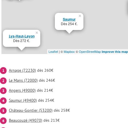
×
Saumur
Dès 254 €.
×
Lys-Haut-Layon
Dès 272 €.
Leaflet
| ©
Mapbox
©
OpenStreetMap
Improve this map
Arnage (72230)
dès 260€
Le Mans (72000)
dès 246€
Angers (49000)
dès 214€
Saumur (49400)
dès 254€
Château-Gontier (53200)
dès 258€
Beaucouzé (49070)
dès 213€