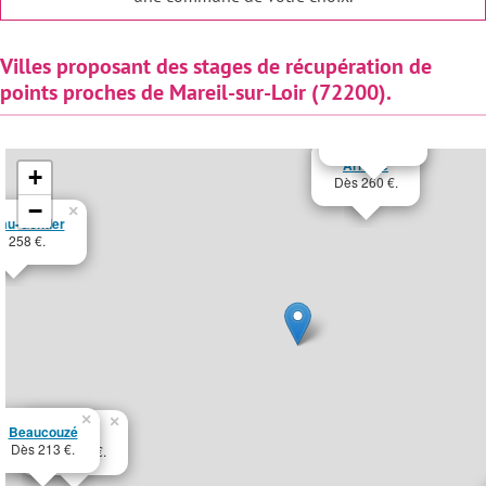
Villes proposant des stages de récupération de
×
l
points proches de Mareil-sur-Loir (72200).
0 €.
×
Le Mans
Dès 246 €.
×
Arnage
+
Dès 260 €.
−
×
au-Gontier
s 258 €.
×
×
Beaucouzé
Angers
Dès 213 €.
Dès 214 €.