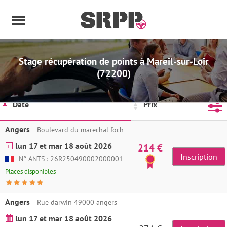
Panneau de gestion des cookies
Stage récupération de points à Mareil-sur-Loir
(72200)
Date
Prix
F
Angers
Boulevard du marechal foch
lun 17 et mar 18 août 2026
214 €
Inscription
N° ANTS : 26R250490002000001
Places disponibles
Angers
Rue darwin 49000 angers
lun 17 et mar 18 août 2026