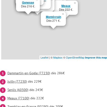
Gonesse
Tremblay-en-Fra...
Dès 202 €.
×
Dès 232 €.
Meaux
Dès 216 €.
Dès 200 €.
Dès 222 €.
×
Montévrain
Dès 271 €.
Leaflet
| ©
Mapbox
©
OpenStreetMap
Improve this map
Dammartin-en-Goële (77230)
dès 286€
Juilly (77230)
dès 229€
Senlis (60300)
dès 243€
Meaux (77100)
dès 222€
Tremblay-en-France (93290)
dès 200€