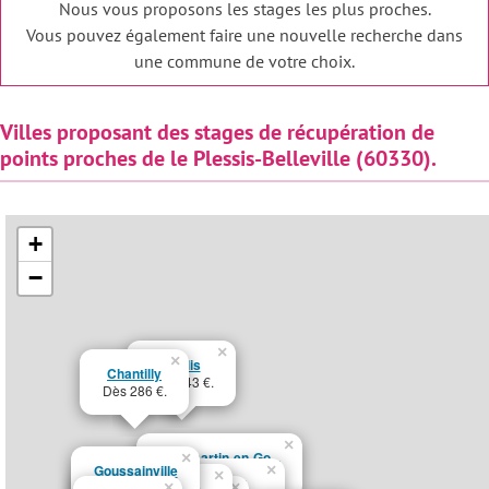
Nous vous proposons les stages les plus proches.
Vous pouvez également faire une nouvelle recherche dans
une commune de votre choix.
Villes proposant des stages de récupération de
points proches de le Plessis-Belleville (60330).
+
−
×
×
Senlis
Chantilly
Dès 243 €.
Dès 286 €.
×
Dammartin-en-Go...
×
Goussainville
×
Dès 286 €.
×
Juilly
Roissy-en-Franc...
Dès 229 €.
×
×